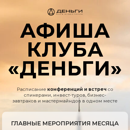
АФИША
КЛУБА
«ДЕНЬГИ»
Расписание
конференций и встреч
со
спикерами, инвест-туров, бизнес-
завтраков и мастермайндов в одном месте
ГЛАВНЫЕ МЕРОПРИЯТИЯ МЕСЯЦА