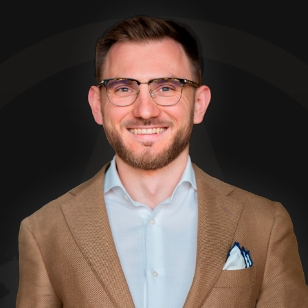
В клубе
1,5 млрд
заработали резиденты клуба
за 3 года
4,5 млрд
коллективно проинвестировано
70+
успешных сделок и проектов
25 - 250%
годовых доходность инвестиций