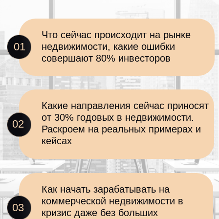
02
Избежите ошибок, которые
совершают 80%
инвесторов
05
03
Изучите 4 актуальных
направления для заработка
в недвижимости
04
Получите специальное
предложение на обучение
инвестициям в коммерческую
недвижимость