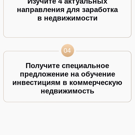
Цветной бул., 26, стр. 1,
Москва, Московская область, 127051
Россия
+79647267110
«В соответствии с Федеральным законом «О внесении изменений в
статью 5 Закона Российской Федерации «О потребительской кооперации
(потребительских обществах, их союзах) в Российской Федерации» и
Федеральный закон «О защите прав и законных интересов инвесторов на
рынке ценных бумаг» ИП Любунь Андрей Владимирович исполняет
права и обязанности агента квалифицированных юридических лиц и
индивидуальных предпринимателей, оказывает информационно-
консультационные услуги и не осуществляет деятельность по
привлечению денежных средств физических лиц