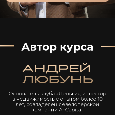
Основатель клуба «Деньги», инвестор
в недвижимость с опытом более 10
лет, совладелец девелоперской
компании А+Capital.
02
03
Получите доступ к бесплатному мини-
курсу
по выгодным инвестициям в
недвижимость и узнайте,
как зарабатывать от
30% годовых
даже в кризис