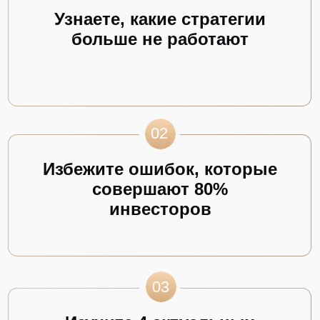
+7
(495) 868-05-39
ИП Любунь Андрей Владимирович,
ОГРНИП 318774600232369,
ИНН 772765195777
Мы принимаем:
По вопросам вступления в
клуб:
Написать в Telegram
Правила клуба
По вопросам взаимодействия
со спикерами и проектами:
Отказ от рассылки
Валерия Звездова
Написать в Telegram
Политика конфиденциальности
Согласие на обработку
По вопросам PR-сотрудничества:
Написать в Telegram
Договор на вступление в клуб
Приложение к договору на
вступление (тарифы и оплата)
Договор оказания разовой услуги
по участию в мероприятии