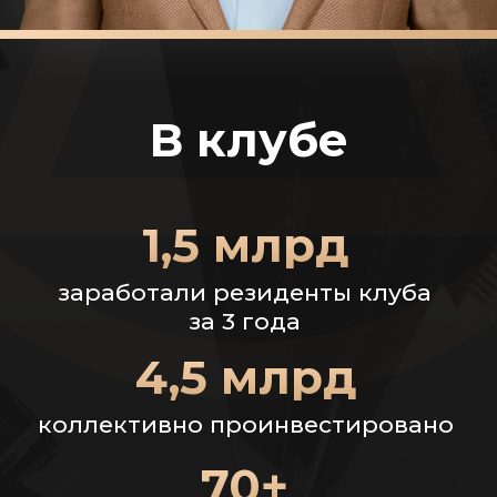
Подробная
программа курса
Что сейчас происходит на рынке
01
недвижимости, какие ошибки
совершают 80% инвесторов
Какие направления сейчас приносят
от 30% годовых в недвижимости.
02
Раскроем на реальных примерах и
кейсах
Как начать зарабатывать на
коммерческой недвижимости в
03
кризис даже без больших