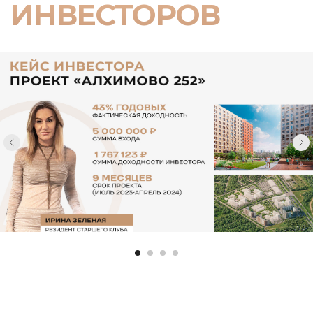
+7
(495) 868-05-39
ИП Любунь Андрей Владимирович,
ОГРНИП 318774600232369,
ИНН 772765195777
Мы принимаем:
По вопросам вступления в
клуб:
Написать в Telegram
Правила клуба
По вопросам взаимодействия
со спикерами и проектами:
Отказ от рассылки
Валерия Звездова
Написать в Telegram
Политика конфиденциальности
Согласие на обработку
По вопросам PR-сотрудничества:
Написать в Telegram
Договор на вступление в клуб
Приложение к договору на
вступление (тарифы и оплата)
Договор оказания разовой услуги