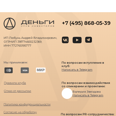
по участию в мероприятии
Цветной бул., 26, стр. 1,
Москва, Московская область, 127051
Россия
+79647267110
«В соответствии с Федеральным законом «О внесении изменений в
статью 5 Закона Российской Федерации «О потребительской кооперации
(потребительских обществах, их союзах) в Российской Федерации» и
Федеральный закон «О защите прав и законных интересов инвесторов на
рынке ценных бумаг» ИП Любунь Андрей Владимирович исполняет
права и обязанности агента квалифицированных юридических лиц и
индивидуальных предпринимателей, оказывает информационно-
консультационные услуги и не осуществляет деятельность по
привлечению денежных средств физических лиц