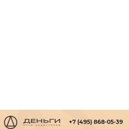
Цветной бул., 26, стр. 1,
Москва, Московская область, 127051
Россия
+79647267110
«В соответствии с Федеральным законом «О внесении изменений в
статью 5 Закона Российской Федерации «О потребительской кооперации
(потребительских обществах, их союзах) в Российской Федерации» и
Федеральный закон «О защите прав и законных интересов инвесторов на
рынке ценных бумаг» ИП Любунь Андрей Владимирович исполняет
права и обязанности агента квалифицированных юридических лиц и
индивидуальных предпринимателей, оказывает информационно-
консультационные услуги и не осуществляет деятельность по
привлечению денежных средств физических лиц