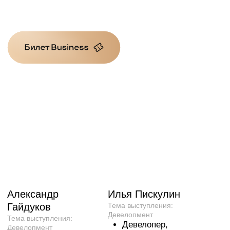
Александр
Илья Пискулин
Гайдуков
Тема выступления:
Девелопмент
Тема выступления:
Девелопер,
Девелопмент
основатель форума
Основатель
недвижимости
и президент ГК
«Движение»
«Страна
Сооснователь
Девелопмент»
архитектурно-
входит в ТОП-10
брендинговой
застройщиков
компании DeVision
Реализует самый
и девелоперских
высокий жилой
компаний
небоскрёб в Европе
«Создатели»
в «Москва-Сити»
и «Творчество»
395 метров под
брендом Aurus