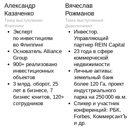
Максим Лещев
Тема выступления:
Девелопмент
Управляющий партнёр
Группы Мета
Опыт работы
с землей — 25 лет
Девелопер
Более 40 коттеджных
посёлков и 8
индустриальных парков
в Новой Москве
и Московской Области