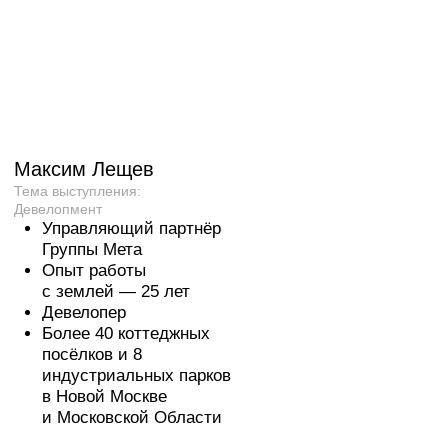
+7
(495) 868-05-39
ИП Любунь Андрей Владимирович,
ОГРНИП 318774600232369,
ИНН 772765195777
Мы принимаем:
По вопросам вступления в
клуб:
Написать в Telegram
Правила клуба
По вопросам взаимодействия
со спикерами и проектами:
Отказ от рассылки
Валерия Звездова
Написать в Telegram
Политика конфиденциальности
Согласие на обработку
По вопросам PR-сотрудничества:
Написать в Telegram
Договор на вступление в клуб
Приложение к договору на
вступление (тарифы и оплата)
Договор оказания разовой услуги
по участию в мероприятии