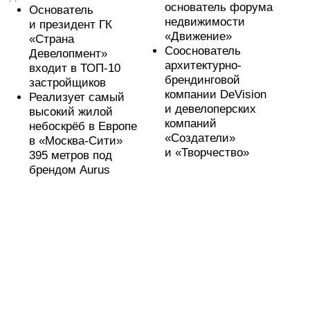
Александр
Вячеслав
Казаченко
Рожманов
Тема выступления:
Тема выступления:
Флиппинг
Девелопмент
Эксперт
Инвестор.
по инвестициям
Управляющий
во Флиппинг
партнер REIN Capital
Основатель Alliance
23 года в сфере
Group
коммерческой
900+ реализовано
недвижимости
инвестиционных
Личные активы:
объектов
земельный банк
3 млрд. оборот, 25
более 120 Га, проект
лет в бизнесе, 7
индустриального
бизнес юнитов, 120+
парка на 250 000 кв.м.
сотрудников
Спикер и участник
конференций: РБК,
Forbes, КоммерсантЪ
и др.