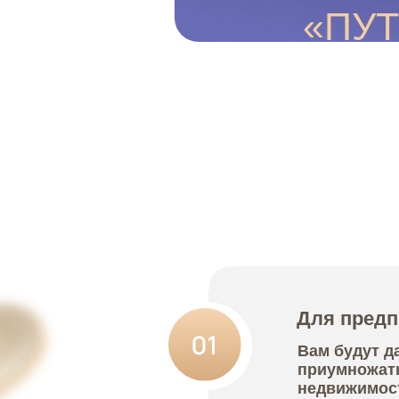
Вам будут даны и
приумножать зара
недвижимость. На
стратегиями.
Для инвесторо
Вам будут предос
инвестирования в
чтобы вы научили
стратегии.
Для профессио
Вам будут даны ин
работе с недвижи
масштабировать б