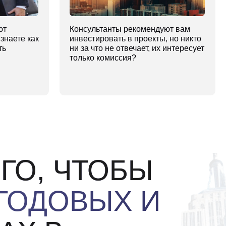
 ЧТОБЫ
ДОВЫХ И
В
ать,
как привлекать
вестиции
и
нковское
нансирование