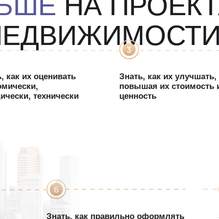
Знать,
как правильно оформлять
Знать,
как
договоры в соответствии с нормами
упаковывать
действующего законодательства
и
продавать
п
уплачивать все налоги, используя
имеющиеся льготы
О И ВСЕ СОСТАВЛЯЮЩ