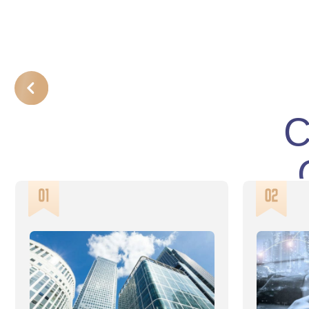
СО
С
Вы делаете инвестиции в
Вы зарабатывает
новостройки и сдачу квартир,
в бизнесе, но не
но это приносит низкую
способов инвест
доходность?
депозитов и фон