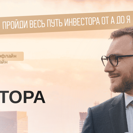
н
ОРА