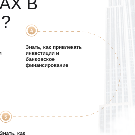
 и
роекты
ИЕ