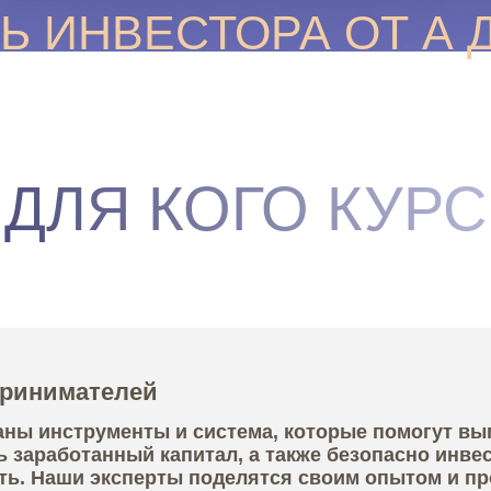
нструменты и система, которые помогут выгодно сохра
ботанный капитал, а также безопасно инвестировать в
ши эксперты поделятся своим опытом и проверенным
в
тавлены идеи и инструменты для оттачивания мастерс
 недвижимость. Наши спикеры поделятся своими знан
сь предугадывать тренды и находить самые выгодные
налов рынка
струменты и идеи для повышения чека за счет новых у
мостью. Наши эксперты поделятся опытом, как
изнес и находить новых партнеров.