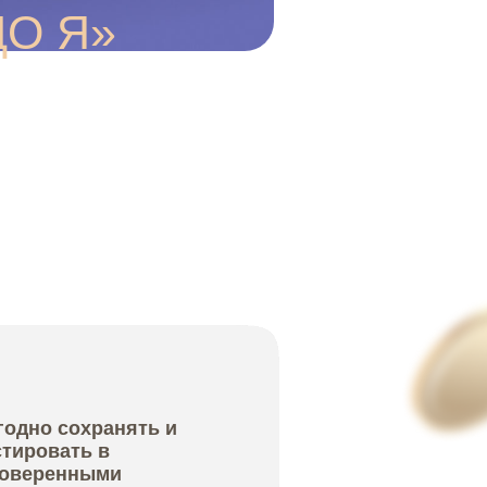
нять и
и
тва
иями,
слуг в