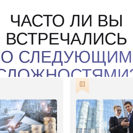
 СЛЕДУЮЩИМИ
ЛОЖНОСТЯМИ?
е 1−5 млн рублей
Вам постоянно предлагают
 знаете безопасных
выгодные проекты, но не знаете как
иций, кроме
проверить их безопасность
дового рынка?
и надежность?