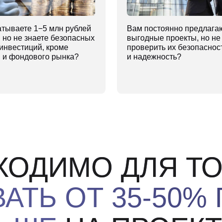
ДИМО ДЛЯ ТОГО,
ТЬ ОТ 35-50% ГО
ШЕ
НА ПРОЕКТАХ 
ДВИЖИМОСТИ?
их оценивать
Знать,
как их улучшать
,
Зн
ки,
повышая их стоимость и
ин
, технически
ценность
ба
фи