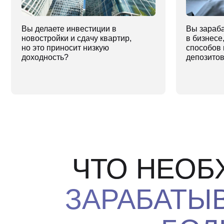
ЧТО НЕОБХО
ЗАРАБАТЫВА
БОЛЬ
НЕ
Знать,
где искать
Знать,
как 
недооцененные объекты
экономичес
в недвижимость
юридически