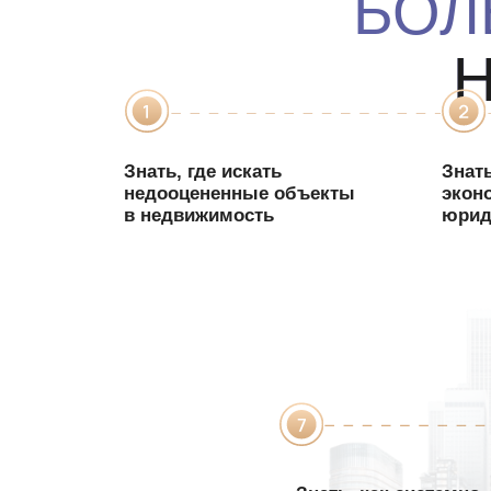
Знать,
как
системно
повторять
выгодные
инвестиции
ВСЕ ЭТ