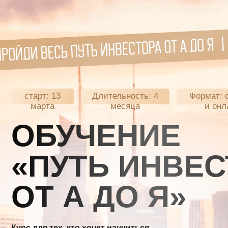
старт: 13
Длительность: 4
Формат: офлай
марта
месяца
и онлайн
ОБУЧЕНИЕ
«ПУТЬ ИНВЕСТ
ОТ А ДО Я»
Курс для тех, кто хочет научиться
грамотно инвестировать и получать
от 35% годовых
на недвижимости