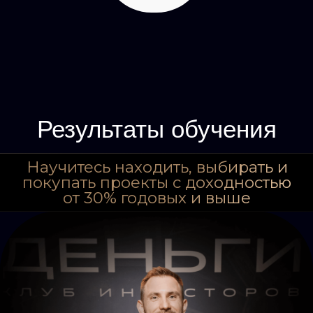
Евгений
Кортиков
Обучение на курсе мне очень
понравилось. Детально изучил
несколько стратегий инвестирования
в недвижимость, познакомился с
профессионалами рынка и узнал
для себя много нового.
На курсе было много практики,
разборы удачных и, что очень важно,
неудачных кейсов.
Советую курс всем кто хочет начать
изучать или углубиться в рынок
коммерческой недвижимости.
Точно стоит своих денег (и даже
немного больше))