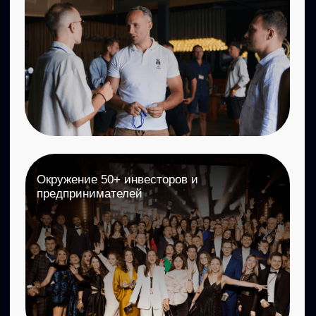
самые лучшие
-- Обретете окружение
опытных и успешных
инвесторов
-- Выберете и купите проект
с доходностью от 30-60% годовых
за время курса
-- Получите готовые чек-листы
для экспресс-оценки любой
недвижимости
ОТЗЫВЫ ВЫПУСКНИКОВ