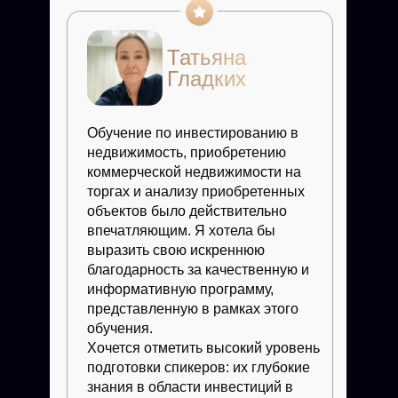
Бонусы
Бонусы
Шаблоны документов
ТОП 5
Бонусы
Бонусы
Татьяна
Тема: Опыт привлечения
Шпаргалка со списком
Чек-лист: проекта
Таблица анализа
финансирования в свои проекты
Гладких
Чек-лист: подготовка к
документов
объекта — технические
в недвижимости - займы, залоги,
продаже
характеристики
банковские кредиты
Обучение по инвестированию в
Чек-лист: документы
Чек-лист: проверка
для продажи
недвижимость, приобретению
объекта — юридические
коммерческой недвижимости на
характеристики
Чек-лист: правила выбора
торгах и анализу приобретенных
подрядчиков для стройки
объектов было действительно
Список документов
впечатляющим. Я хотела бы
для оценки объекта
выразить свою искреннюю
благодарность за качественную и
Таблица для рассчета
информативную программу,
с указанными критериями
представленную в рамках этого
обучения.
Хочется отметить высокий уровень
Максим Божко
подготовки спикеров: их глубокие
знания в области инвестиций в
Медиатор, эксперт в области