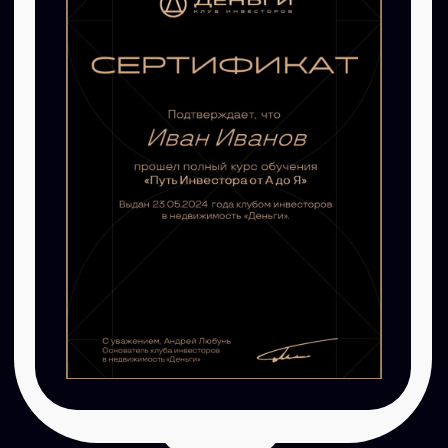
работы с недвижимостью.
Эти люди охотно делились свои
знаниями, своим опытом, своими
ошибками, которые совершали. В
результате получился прекрасный
практический курс. Несколько раз
выезжали на конкретные объекты,
изучали их, строили стратегии. С
нетерпением ждал каждой новой
встречи.
Я много проходил разного обучения,
и хочу сказать, что такого объема
практического материала нигде не
было!