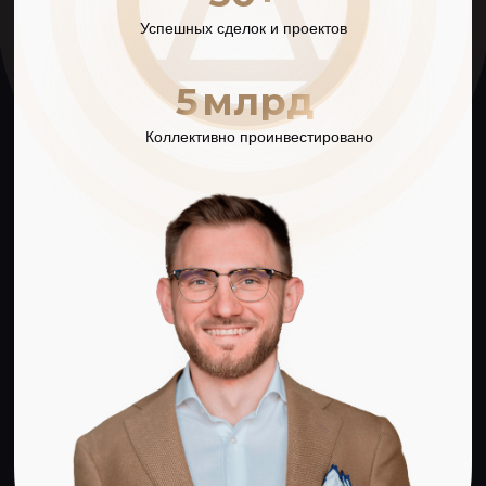
Для новичков
Вы получите всю базу инвестиций
04
в недвижимость, обретете новый навык,
который позволит вам зарабатывать
больше и повысить свой уровень жизни
Для тех, кто хочет убедиться в
экспертности клуба
Вы сможете лично проверить глубину
05
экспертизы и опыта спикеров, убедиться
в честности и «прозрачности» клуба
и гармонично влиться в наше окружение
Уникальность
обучения