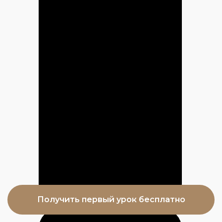
Интересные спикеры и
разборы! Очень подробно все.
Полностью раскрывается
информация по разным
объектам, квартирам, домам,
землям и коммерции.
Рекомендую !
Армен Никогосов
Эксперт в сфере кредитования
Сергей
Сооснователь компании
"Ипотекаплюс"
Коротких
Помогает в оформлении всех
видов банковского кредитования
от коммерческой ипотеки до
Курс мне понравился! Все
пополнения оборотных средств.
Получить первый урок бесплатно
было четко и структурно,
Помог резидентам с
разбирали много кейсов.