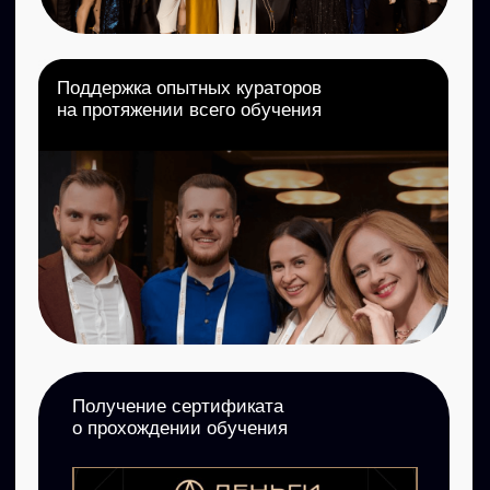
8,75
- средняя оценка прошлого
потока, по мнению учеников
Михаил
Лисовой
На протяжении многих лет я
работал только с жилой
недвижимостью. Этот курс открыл
для меня занавес, что оказывается
существует и другая недвижимость,
с которой тоже можно
зарабатывать. За 4 месяца Андрей
Любунь и другие спикеры-практики
рассказывали нам о многих нюансах