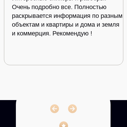
Бонусы
Текстовый навигатор
(памятка) — Как проходит
процесс работы
с недвижимостью?
Презентация
«Вводная встреча»
СПИКЕРЫ КУРСА