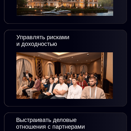
АВТОР КУРСА
01
02
АНДРЕЙ ЛЮБУНЬ
03
--
Основатель клуба «Деньги»
--
Инвестор в недвижимость с опытом более 10 лет
--
Совладелец девелоперской компании A+ Capital.
04
125%
годовых
Рекордная доходность без
ипотечного плеча
05
30+