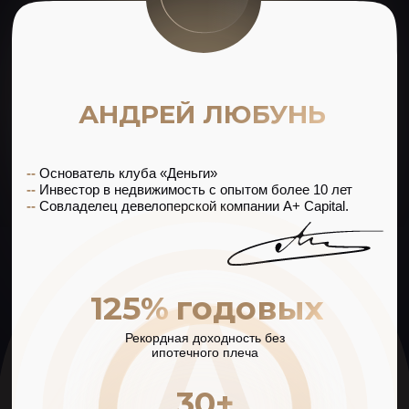
для кого курс
Для предпринимателей
Вы поймете, как выгоднее всего сохранять
01
и приумножать заработанный капитал,
безопасно инвестируя в недвижимость
Для инвесторов
Вы отточите свое мастерство
02
инвестирования в недвижимость, научитесь
предугадывать тренды и находить самые
выгодные стратегии
Для профессионалов рынка
Вы сможете повысить чек, за счет оказания
03
новых услуг в работе с недвижимостью,
масштабировать бизнес и найти новых
партнеров