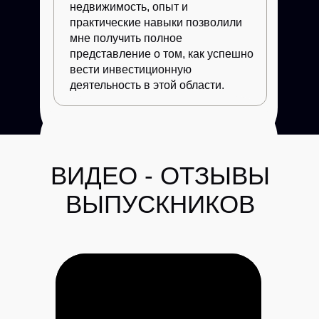
недвижимость, опыт и
антикризисного управления
практические навыки позволили
мне получить полное
представление о том, как успешно
Автор 4 научных и научно-
вести инвестиционную
практических монографий и более
40 статей по гражданскому и
деятельность в этой области.
корпоративному праву, праву
недвижимости;
к.ю.н. адвокат, налоговый
консультант, EMBA;
член Общественного совета АНО
«Объединенный медиативный
центр» при РСПП
Тема: Юридические риски
при покупке недвижимости
Юлия
и как их избежать
Штан
Курс недвижимости - отличный!