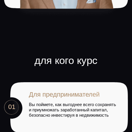
Уникальнос
01
Развернуть
обучения
Разбор всех актуальных
инвестиционных тем:
от поиска
и оценки
инвестпроекта
до юридических и налоговых аспектов:
Развернуть
Разберем:
Уникальнос
02
Поиск инвест проектов
обучения
Оценка проектов
Возможность перенять
опыт
от резидентов клуба,
которые
Юридическая проверка
выступят на обучении:
Особенности осмотра и технической
составляющей проекта
Развернуть
Развернуть
Тестирование спроса
Расскажут:
Правила покупки и заключения
03
договоров
Личный опыт инвестиций
Особенности покупки с торгов
Как выбирать проекты
Организация выездов на