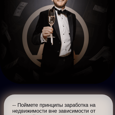
Марат
Булатов
Тренинг, уроки супер! Не могу
работать даже, слушаю взахлеб
Обучение на курсе мне очень
понравилось. Детально изучил
несколько стратегий инвестирования
в недвижимость, познакомился с
профессионалами рынка и узнал для
себя много нового.
На курсе было много практики,
разборы удачных и, что очень важно,
неудачных кейсов. Советую курс всем
кто хочет начать изучать или