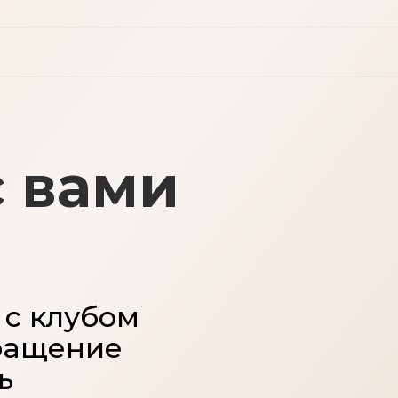
 вами
 с клубом
бращение
ь