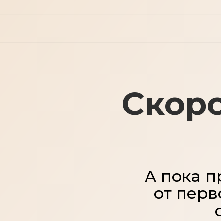
Скор
А пока п
от перв