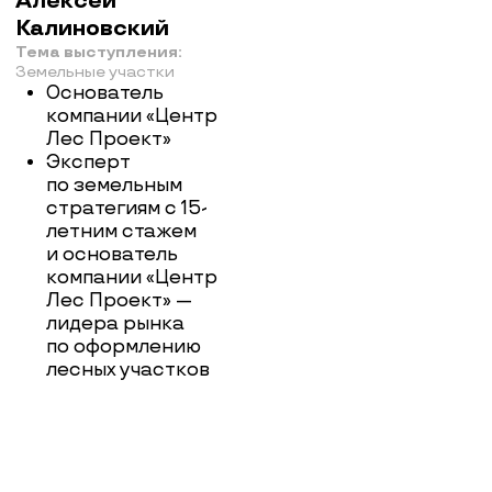
+7
(495) 868-05-39
ИП Любунь Андрей Владимирович,
ОГРНИП 318774600232369,
ИНН 772765195777
Мы принимаем:
По вопросам вступления в
клуб:
Написать в Telegram
Правила клуба
По вопросам взаимодействия
со спикерами и проектами:
Отказ от рассылки
Валерия Звездова
Написать в Telegram
Политика конфиденциальности
Согласие на обработку
По вопросам PR-сотрудничества:
Написать в Telegram
Договор на вступление в клуб
Приложение к договору на
вступление (тарифы и оплата)
Договор оказания разовой услуги
по участию в мероприятии
Цветной бул., 26, стр. 1,
Москва, Московская область, 127051
Россия
+79647267110