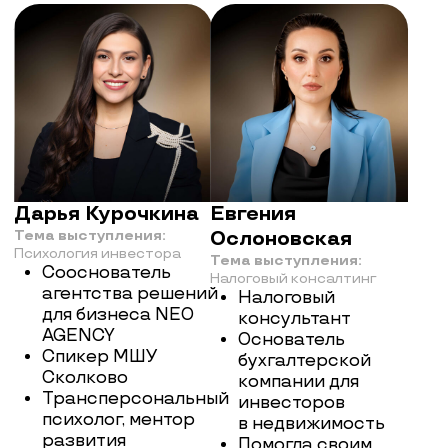
Дарья Курочкина
Евгения
Тема выступления:
Ослоновская
Психология инвестора
Тема выступления:
Сооснователь
Налоговый консалтинг
агентства решений
Налоговый
для бизнеса NEO
консультант
AGENCY
Основатель
Cпикер МШУ
бухгалтерской
Сколково
компании для
Трансперсональный
инвесторов
психолог, ментор
в недвижимость
развития
Помогла своим
и изменения бизнес-
клиентам
систем
сэкономить свыше
100 млн. рублей
за счет налоговой
оптимизации
Дмитрий Желнин
Борис
Тема выступления:
Филимонов