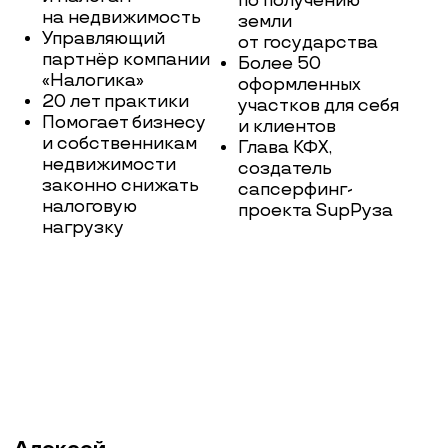
компании «Центр
Лес Проект»
Эксперт
по земельным
стратегиям с 15-
летним стажем
и основатель
компании «Центр
Лес Проект» —
лидера рынка
по оформлению
лесных участков