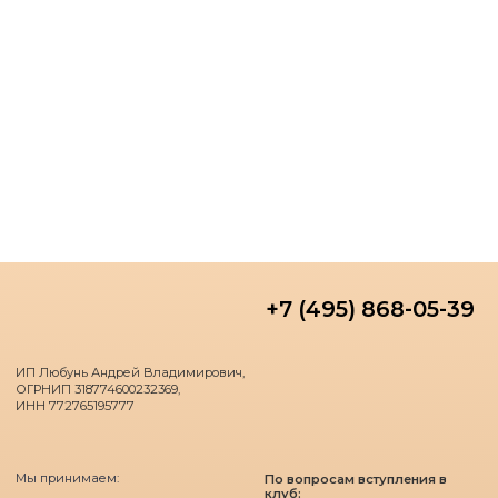
«В соответствии с Федеральным законом «О внесении изменений в
статью 5 Закона Российской Федерации «О потребительской кооперации
(потребительских обществах, их союзах) в Российской Федерации» и
Федеральный закон «О защите прав и законных интересов инвесторов на
рынке ценных бумаг» ИП Любунь Андрей Владимирович исполняет
права и обязанности агента квалифицированных юридических лиц и
индивидуальных предпринимателей, оказывает информационно-
консультационные услуги и не осуществляет деятельность по
привлечению денежных средств физических лиц