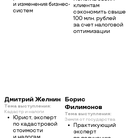
Кадастр и налоги
Тема выступления:
Юрист, эксперт
Земля от государства
по кадастровой
Практикующий
стоимости
эксперт
и налогам
по получению
на недвижимость
земли
Управляющий
от государства
партнёр компании
Более 50
«Налогика»
оформленных
20 лет практики
участков для себя
Помогает бизнесу
и клиентов
и собственникам
Глава КФХ,
недвижимости
создатель
законно снижать
сапсерфинг-
налоговую
проекта SupРуза
нагрузку
Алексей
Калиновский
Тема выступления:
Земельные участки
Основатель