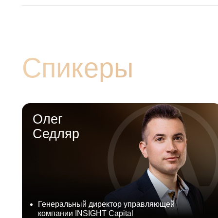
Олег
Седляр
Генеральный директор управляющей
компании INSIGHT Capital
Специализируется на структурировании
сделок, управлении инвестициями,
сопровождении сделок по приобретению
ликвидных активов, налоговому
планированию и оптимизации в рамках
правового поля для бизнеса
Тема
: Защита прав инвесторов в
Т