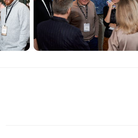
ор гостей
тупительное слово
итрий Пухов
Тема
: Мультибизнес на стыке
поколений: от семейных традиций
к инновациям в недвижимости
и гастроиндустрии