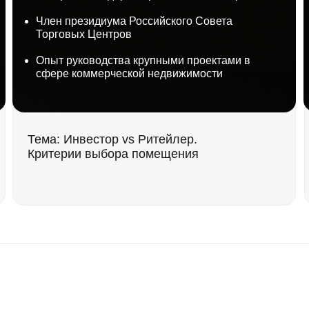
поколений:
ритерии выбора помещения
инновация
гастроинд
речи