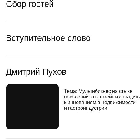
рерыв
итрий Томилин
Тема
: Инвестор vs Ритейлер.
Критерии выбора помещения
ег Седляр