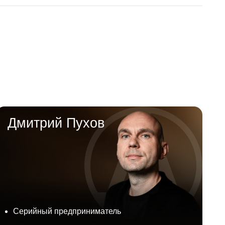
й Пухов
предприниматель
омпании Diamond Family
ель нескольких площадок для
нных и деловых мероприятий
 просветительского проекта
ьтибизнес на стыке