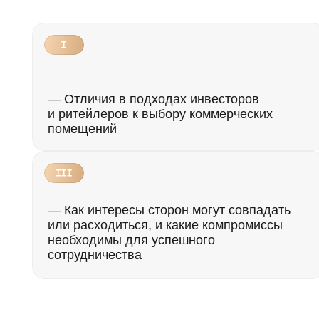
—
Отличия в подходах инвесторов
— 
и ритейлеров
к выбору коммерческих
оц
помещений
ри
— Как интересы сторон могут
совпадать
— 
или расходиться
, и какие компромиссы
би
необходимы для
успешного
фо
сотрудничества
ло
Спикеры