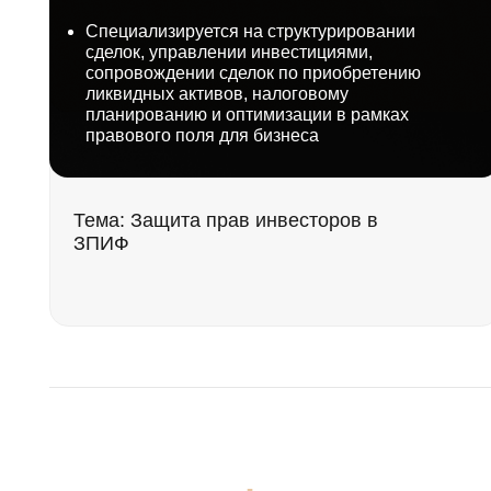
ЗПИФ
К
Атмосфера
вст