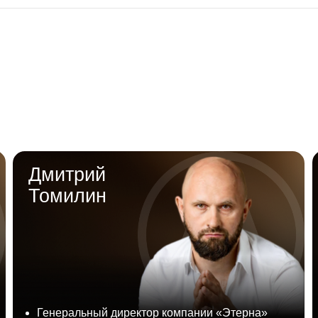
Дмитри
Дмитрий
Томилин
Серийный 
Генеральный директор
компании «Этерна»
Партнер
к
Член президиума Российского Совета
Соосноват
Торговых Центров
торжестве
Опыт руководства крупными проектами в
Основатель
сфере коммерческой недвижимости
«Корни»
Тема
: Мул
ема
: Инвестор vs Ритейлер.