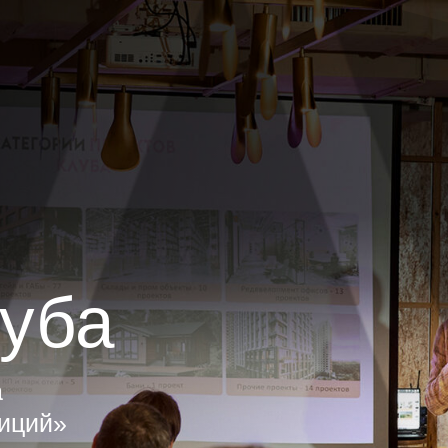
Темы
Спикеры
Расписание
Тарифы
Место в
ба
»