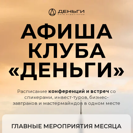
АФИША
КЛУБА
«ДЕНЬГИ»
Расписание
конференций и встреч
со
спикерами, инвест-туров, бизнес-
завтраков и мастермайндов в одном месте
ГЛАВНЫЕ МЕРОПРИЯТИЯ МЕСЯЦА