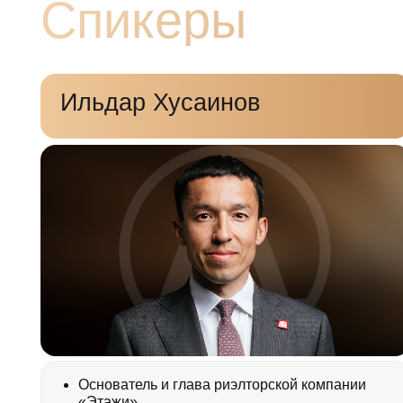
Ильдар Хусаинов
Основатель и глава
риэлторской компании
«Этажи»
Тема:
Q&A сессия