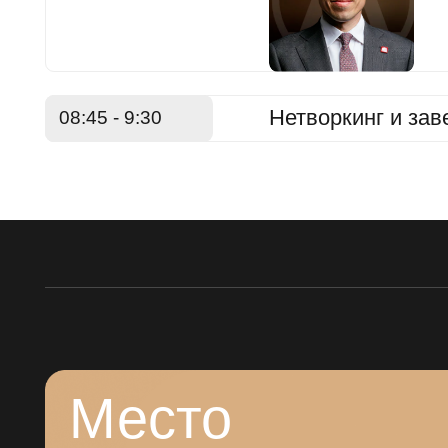
Место
проведения
— Novotel Москва Сити
Пресненская наб., 2