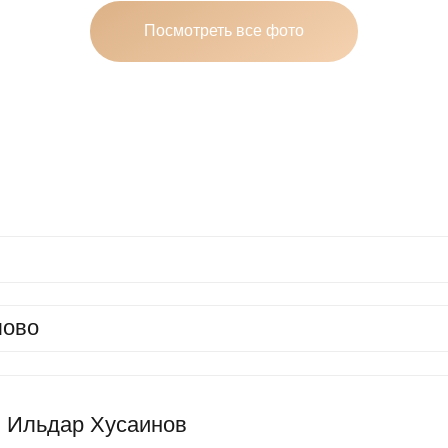
дар Хусаинов
 сессия
ние мероприятия