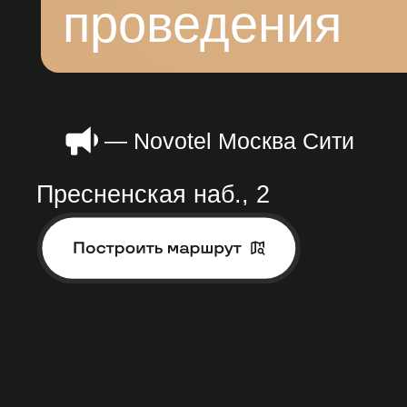
Тарифы
Повышение стоимости
— 26 ноября
РЕЗИ
Резиде
«Де