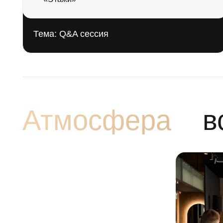
Атмосфера
вст