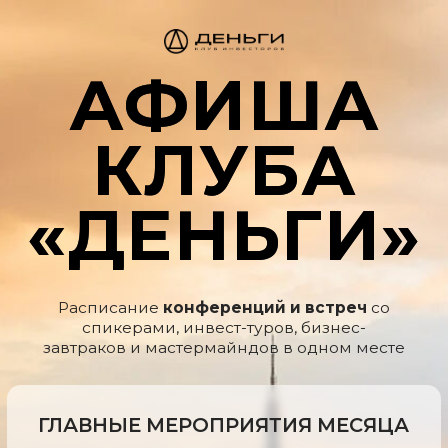
АФИША
КЛУБА
«ДЕНЬГИ»
Расписание
конференций и встреч
со
спикерами, инвест-туров, бизнес-
завтраков и мастермайндов в одном месте
ГЛАВНЫЕ МЕРОПРИЯТИЯ МЕСЯЦА