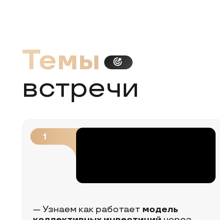
1
— Узнаем как работает
модель
— 
коллективных инвестиций
через
и
акционерное общество
ра
4
— Узнаем,
как защищали интересы
стороны инвестора
(как синдикатор)