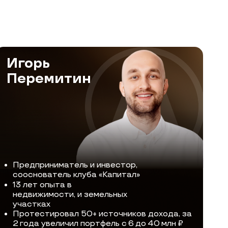
матель и инвестор,
ель клуба «Капитал»
та в
сти, и земельных
овал 50+ источников дохода, за
еличил портфель с
6
до
40
млн
₽
лее +400 млн за последний год
артнерских денег с
доходностью
 72% годовых
ммерция
е спекуляции