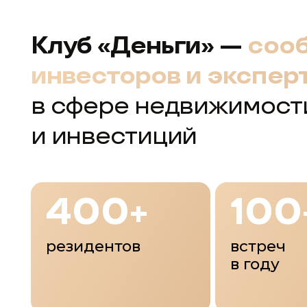
инвесторов и экспертов
в сфере недвижимости
и инвестиций
400+
100+
резидентов
встреч
в году
150
10
млн
руб
средний капитал
инвест-туров
резидента
за рубежом