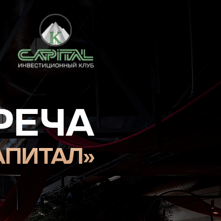
ЧА
АЛ»