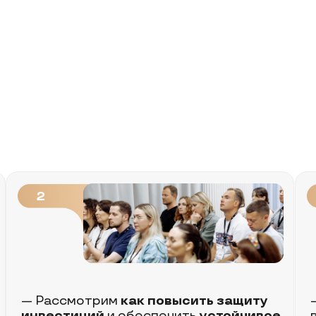
2
3
Рассмотрим
как повысить защиту
— Рассмот
нвестиций
и обеспечить
устойчивое
в которые 
звитие совместных проектов
коллективн