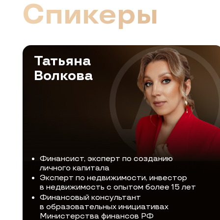
Финансист, эксперт по созданию
личного капитала
Эксперт по недвижимости, инвестор
в недвижимость с опытом более 15 лет
Финансовый консультант
в образовательных инициативах
Министерства финансов РФ
Золотой грейд в рейтинге
финансовых консультантов РФ
Тема
: Коллективные инвестиции
Т
через акционерное общество
п
Виктория
Сафронова