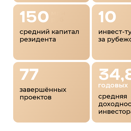
77
34,8
годовых
завершённых
средняя
проектов
доходность
инвестора
Темы
встречи