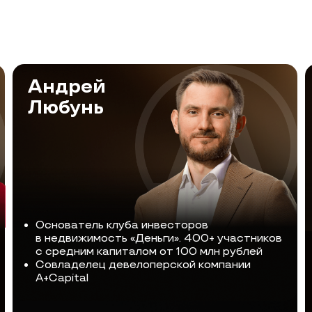
Основатель клуба инвесторов
Предприни
в недвижимость «Деньги». 400+ участников
соосноват
с средним капиталом от 100 млн рублей
13 лет опы
Совладелец девелоперской компании
недвижимо
A+Capital
участках
Протестир
2
года ув
Вложил бо
своих и п
от 28% до
ема
: Статистика доходности
Тема
: Ко
о разным типам недвижимости
в формат