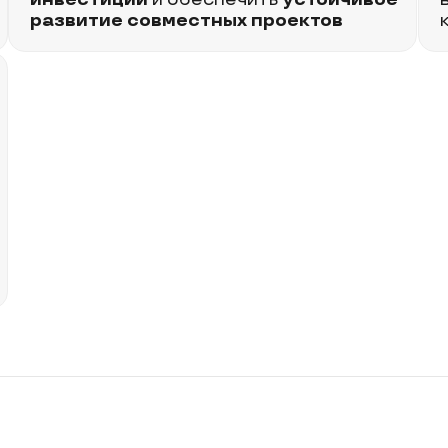
Андрей
Игорь
Любунь
Перем