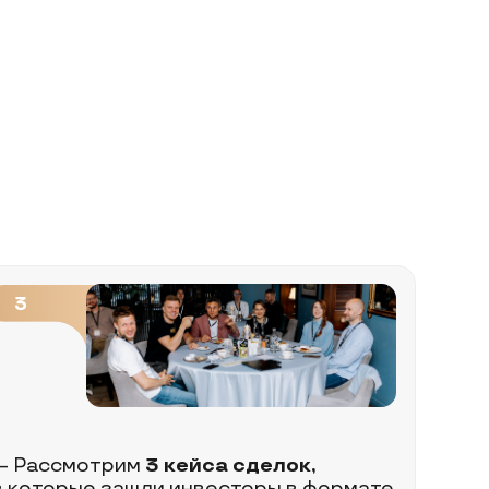
рим
3 кейса сделок,
зашли инвесторы в формате
ых инвестиций