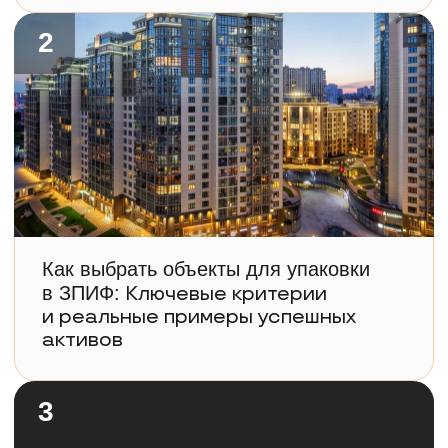
Правовые аспекты формирования
ЗПИФ:
Принципы создания фонда
и его вывод на биржу —
как действовать правильно
4
Фонды для квалифицированных
и неквалифицированных инвесторов:
Сравнение типов фондов
и их ключевые отличия
по доходности и рискам