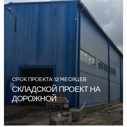
Максим Божко
Покупка прав требования
13:10-13:40
Андрей Огородов
и Николай Русаков
Как выбрать ЗПИФ недвижимости.
Ключевые критерии и реальные
примеры проектов
Завершение мероприятия
13:40-14:00
Выезд на тур
14:00