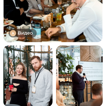
РЕЗИДЕНТ
Член клуба инвесторов «Деньги»
5 900 ₽
3 900 ₽
· Завтрак включен
· Выступление спикеров
· Трансфер на тур не включен