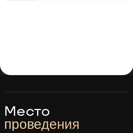
нам сообщение
10 900 ₽
8 900 ₽
· Завтрак включен
· Выступление спикеров
· Трансфер включен
Информационные
партнеры