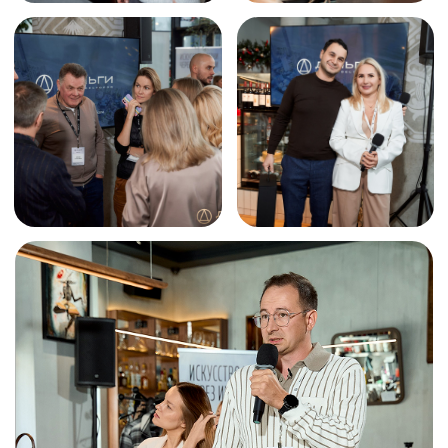
РЕЗИДЕНТ
Член клуба инвесторов «Деньги»
6 900 ₽
4 900 ₽
· Завтрак включен
· Выступление спикеров
· Трансфер включен