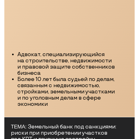
СРОК ПРОЕКТА: 12 МЕСЯЦЕВ
СКЛАДСКОЙ ПРОЕКТ НА
ДОРОЖНОЙ
300 000
34,4–41,3%
от
Участие
Прогнозируемая
доходность
инвестора
СТРАТЕГИЯ:
Приобретение готового производственно-
складского здания с арендаторами ниже
рынка → восстановление коммуникаций
и поэтапное повышение арендных ставок →
раскадастрирование → розничная продажа