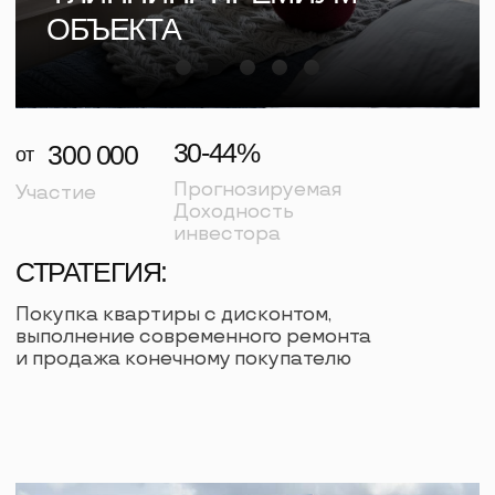
Расписание
Сбор гостей
10:00-11:00
Вступительное слово
11:00-11:30
и нетворкинг
11:30-11:50
Андрей Линьков
Презентация нового флиппинг
проекта с прогнозируемой
доходностью от 29 до 45%
годовых
11:50-12:10
Вероника Шубина
Земельный банк под санкциями:
риски при приобретении участков
под КРТ и точечную застройку
Перерыв
12:10-12:40
12:40-13:10