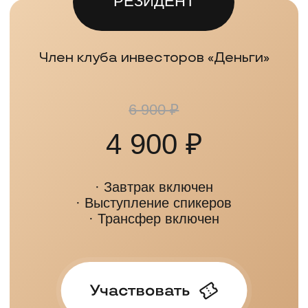
Россия
+79647267110
«В соответствии с Федеральным законом «О внесении изменений в
статью 5 Закона Российской Федерации «О потребительской кооперации
(потребительских обществах, их союзах) в Российской Федерации» и
Федеральный закон «О защите прав и законных интересов инвесторов на
рынке ценных бумаг» ИП Любунь Андрей Владимирович исполняет
права и обязанности агента квалифицированных юридических лиц и
индивидуальных предпринимателей, оказывает информационно-
консультационные услуги и не осуществляет деятельность по
привлечению денежных средств физических лиц