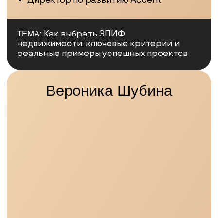
СРОК ПРОЕКТА: 6-8 МЕСЯЦЕВ
ФЛИППИНГ ПРЕМИУМ-
ОБЪЕКТА
30-44%
300 000
от
Прогнозируемая
Участие
Доходность
инвестора
СТРАТЕГИЯ:
Покупка квартиры с дисконтом,
выполнение современного ремонта
и продажа конечному покупателю