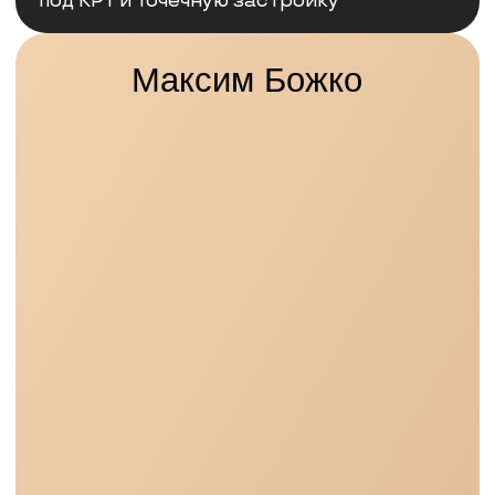
помещений/объекта целиком
Атмосфера
встречи