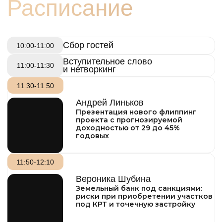
искусство жизни
.
$ ГОСТЬ*
Для вступления в клуб, кроме проверки
бизнес-репутации и капитала, нам
Гость с подтвержденными
важна близость по ключевым
свободными деньгами д
ля
инвестиций от 5 млн
ценностям: порядочность, созидание,
влиятельность и стремление к красоте.
8 000 ₽
6 000 ₽
Андрей
Любунь
· Завтрак включен
· Выступление спикеров
· Трансфер включен
Основатель клуба "Деньги",
инвестор в недвижимость
ГОСТЬ*