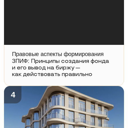
5
Формирование ЗПИФ: личный
опыт:
Что важно учесть
при создании фонда и какие
ошибки избежать
6
Презентация актуальных
инвестпроектов:
с готовой