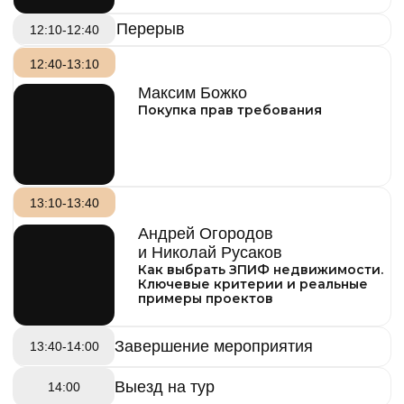
Без подтверждения капитала
9 900 ₽
7 900 ₽
· Завтрак включен
· Выступление спикеров
· Трансфер на тур не включен
СМОТРЕТЬ ВИДЕО
Хотите стать
спикером
или
партнером
наших
встреч?
ГОСТЬ*
и презентовать свою компанию/
проект на аудиторию инвесторов
Без подтверждения капитала
с подтвержденными капиталами от
$1,000,000
— тогда отправляйте