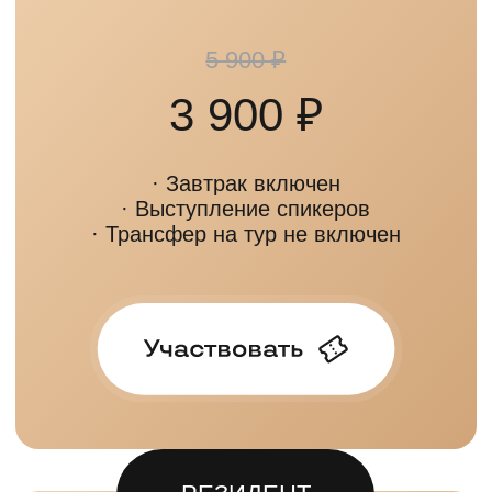
+7
(495) 868-05-39
ИП Любунь Андрей Владимирович,
ОГРНИП 318774600232369,
ИНН 772765195777
Мы принимаем:
По вопросам вступления в
клуб:
Написать в Telegram
Правила клуба
По вопросам взаимодействия
со спикерами и проектами:
Отказ от рассылки
Валерия Звездова
Написать в Telegram
Политика конфиденциальности
Согласие на обработку
По вопросам PR-сотрудничества:
Написать в Telegram
Договор на вступление в клуб
Приложение к договору на
вступление (тарифы и оплата)
Договор оказания разовой услуги
по участию в мероприятии
Цветной бул., 26, стр. 1,
Москва, Московская область, 127051