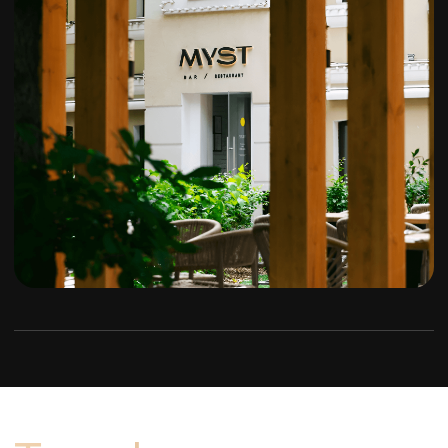
Свободные активы для инвестиций
Удобный способ для связи
Телеграм
Звонок
WhatsApp
Даю согласие на обработку своих
персональных данных в соответствии с
политикой конфиденциальности
Даю согласие на получение
информационных или маркетинговых
рассылок