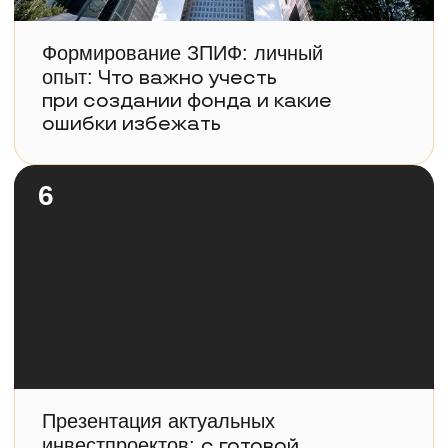
Резидент Старшего клуба
Предприниматель
Собственник магазина «Дверопол»
ТЕМА:
Презентация нового флиппинг
проекта с прогнозируемой доходностью
от 29 до 45% годовых
Андрей Огородов