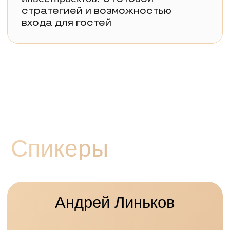
Генеральный директор ООО "Акцент
Управление Активами"
Под его руководством компания
управляет портфелем объемом
в 31 млрд рублей и более 270 тысяч м2
институциональной коммерческой
недвижимости
ТЕМА:
Создание и управление ЗПИФ:
особенности и личный опыт
Николай Русаков