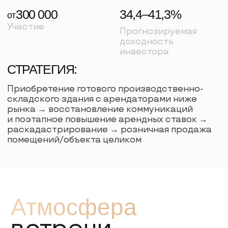
Место
проведения
— Myst
1-я Брестская ул., 41